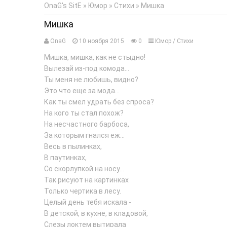
OnaG's SitE
»
Юмор
»
Стихи
» Мишка
Мишка
OnaG
10 ноября 2015
0
Юмор
/
Стихи
Мишка, мишка, как не стыдно!
Вылезай из-под комода...
Ты меня не любишь, видно?
Это что еще за мода...
Как ты смел удрать без спроса?
На кого ты стал похож?
На несчастного барбоса,
За которым гнался еж...
Весь в пылинках,
В паутинках,
Со скорлупкой на носу...
Так рисуют на картинках
Только чертика в лесу.
Целый день тебя искала -
В детской, в кухне, в кладовой,
Слезы локтем вытирала