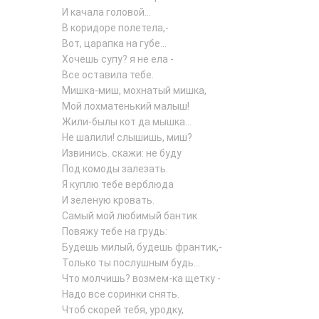
И качала головой...
В коридоре полетела,-
Вот, царапка на губе...
Хочешь супу? я не ела -
Все оставила тебе.
Мишка-миш, мохнатый мишка,
Мой лохматенький малыш!
Жили-былы кот да мышка...
Не шалили! слышишь, миш?
Извинись. скажи: не буду
Под комоды залезать.
Я куплю тебе верблюда
И зеленую кровать.
Самый мой любимый бантик
Повяжу тебе на грудь:
Будешь милый, будешь франтик,-
Только ты послушным будь...
Что молчишь? возмем-ка щетку -
Надо все соринки снять.
Чтоб скорей тебя, уродку,