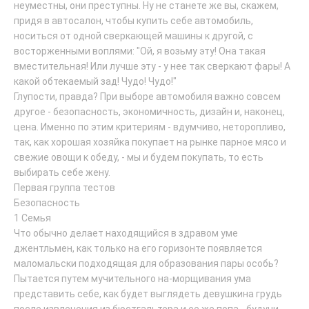
неуместны, они преступны. Ну не станете же вы, скажем,
придя в автосалон, чтобы купить себе автомобиль,
носиться от одной сверкающей машины к другой, с
восторженными воплями: "Ой, я возьму эту! Она такая
вместительная! Или лучше эту - у нее так сверкают фары! А
какой обтекаемый зад! Чудо! Чудо!"
Глупости, правда? При выборе автомобиля важно совсем
другое - безопасность, экономичность, дизайн и, наконец,
цена. Именно по этим критериям - вдумчиво, неторопливо,
так, как хорошая хозяйка покупает на рынке парное мясо и
свежие овощи к обеду, - мы и будем покупать, то есть
выбирать себе жену.
Первая группа тестов
Безопасность
1 Семья
Что обычно делает находящийся в здравом уме
джентльмен, как только на его горизонте появляется
маломальски подходящая для образования пары особь?
Пытается путем мучительного на-морщивания ума
представить себе, как будет выглядеть девушкина грудь