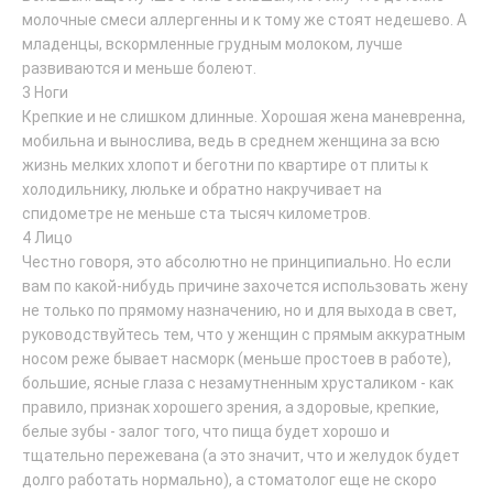
молочные смеси аллергенны и к тому же стоят недешево. А
младенцы, вскормленные грудным молоком, лучше
развиваются и меньше болеют.
3 Ноги
Крепкие и не слишком длинные. Хорошая жена маневренна,
мобильна и вынослива, ведь в среднем женщина за всю
жизнь мелких хлопот и беготни по квартире от плиты к
холодильнику, люльке и обратно накручивает на
спидометре не меньше ста тысяч километров.
4 Лицо
Честно говоря, это абсолютно не принципиально. Но если
вам по какой-нибудь причине захочется использовать жену
не только по прямому назначению, но и для выхода в свет,
руководствуйтесь тем, что у женщин с прямым аккуратным
носом реже бывает насморк (меньше простоев в работе),
большие, ясные глаза с незамутненным хрусталиком - как
правило, признак хорошего зрения, а здоровые, крепкие,
белые зубы - залог того, что пища будет хорошо и
тщательно пережевана (а это значит, что и желудок будет
долго работать нормально), а стоматолог еще не скоро