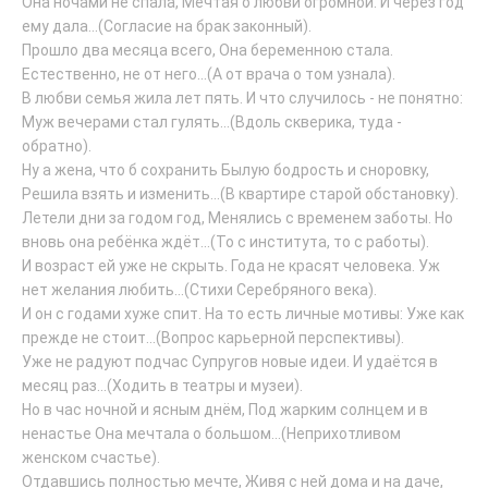
Она ночами не спала, Мечтая о любви огромной. И через год
ему дала...(Согласие на брак законный).
Прошло два месяца всего, Она беременною стала.
Естественно, не от него...(А от врача о том узнала).
В любви семья жила лет пять. И что случилось - не понятно:
Муж вечерами стал гулять...(Вдоль скверика, туда -
обратно).
Ну а жена, что б сохранить Былую бодрость и сноровку,
Решила взять и изменить...(В квартире старой обстановку).
Летели дни за годом год, Менялись с временем заботы. Но
вновь она ребёнка ждёт...(То с института, то с работы).
И возраст ей уже не скрыть. Года не красят человека. Уж
нет желания любить...(Стихи Серебряного века).
И он с годами хуже спит. На то есть личные мотивы: Уже как
прежде не стоит...(Вопрос карьерной перспективы).
Уже не радуют подчас Супругов новые идеи. И удаётся в
месяц раз...(Ходить в театры и музеи).
Но в час ночной и ясным днём, Под жарким солнцем и в
ненастье Она мечтала о большом...(Неприхотливом
женском счастье).
Отдавшись полностью мечте, Живя с ней дома и на даче,