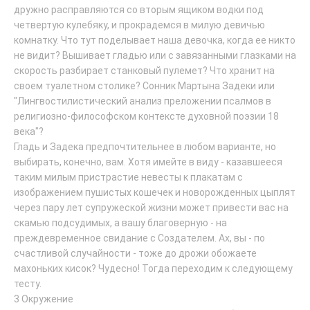
дружно расправляются со вторым ящиком водки под
четвертую кулебяку, и прокрадемся в милую девичью
комнатку. Что тут поделывает наша девочка, когда ее никто
не видит? Вышивает гладью или с завязанными глазками на
скорость разбирает станковый пулемет? Что хранит на
своем туалетном столике? Сонник Мартына Задеки или
"Лингвостилистический анализ преложении псалмов в
религиозно-философском контексте духовной поэзии 18
века"?
Гладь и Задека предпочтительнее в любом варианте, но
выбирать, конечно, вам. Хотя имейте в виду - казавшееся
таким милым пристрастие невесты к плакатам с
изображением пушистых кошечек и новорожденных цыплят
через пару лет супружеской жизни может привести вас на
скамью подсудимых, а вашу благоверную - на
преждевременное свидание с Создателем. Ах, вы - по
счастливой случайности - тоже до дрожи обожаете
махоньких кисок? Чудесно! Тогда переходим к следующему
тесту.
3 Окружение