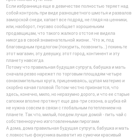
Если избранница еще в девичестве полностью теряет над
собой контроль при виде разноцветного шмотья и развалов
заморской снеди, хапает все подряд, не глядя на ценники,
или, наоборот, гнусаво сообщает хорошеньким
продавщицам, что такого жалкого отстоя не видела
никогда в своей знаменательной жизни... Что ж, под
благовидным предлогом (покурить, позвонить...) покиньте
этот магазин, эту девушку, этот город, континент и эту
планету навсегда.
Потому что правильная будущая супруга, бабушка и мать
сначала резво нарежет по торговым площадям четыре
ознакомительных круга, прицениваясь, щупая материю и
скорбно качая головой. Потом честно признается, что
здесь, конечно, мило, но неразумно дорого, и что ее старые
сапожки вполне протянут еще два-три сезона, а шубка ей
не нужна совсем в связи с глобальным потеплением на
планете. Так что, милый, поедем лучше домой - пить чай с
собственноручно изготовленными пирогами.
А дома, дома правильная будущая супруга, бабушка и мать
с ловкостью фокусника выхватит из сумочки красивый