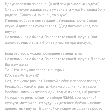
Вдруг залетела по весне...(К ней птица счастья и удачи).
Она до пенсии ждала, Была ужасна эта мука. Но, слава богу,
родила...(Сноха им наконец-то внука).
И вновь любовь в семье живёт. Умчалась прочь былая
скука. И даже по ночам встаёт...(Дед покачать родного
внука).
Но вспоминая о былом, По простоте своей натуры, Они
жалеют лишь о том...(Что нет у нас теперь цензуры).
----------------
Если это тост, можно последнее заменить на:
Но вспоминая о былом, По простоте своей натуры, Давайте
Выпьем же за
То...(Что нет у нас теперь цензуры).
КАК ВЫБРАТЬ ЖЕНУ
Нет, нет и еще раз нет. Никакой любви с первого взгляда.
Никакой роковой страсти. Никакого солнечного удара.
Вообще - никаких чувств, один голый и холодный расчет.
Потому что речь пойдет о выборе ЖЕНЫ, драгоценной
супруги, матери ваших будущих детишек, бабушки ваших
прелестных внучат. В данной ситуации эмоции не просто