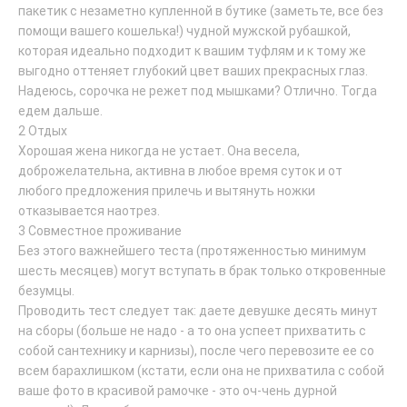
пакетик с незаметно купленной в бутике (заметьте, все без
помощи вашего кошелька!) чудной мужской рубашкой,
которая идеально подходит к вашим туфлям и к тому же
выгодно оттеняет глубокий цвет ваших прекрасных глаз.
Надеюсь, сорочка не режет под мышками? Отлично. Тогда
едем дальше.
2 Отдых
Хорошая жена никогда не устает. Она весела,
доброжелательна, активна в любое время суток и от
любого предложения прилечь и вытянуть ножки
отказывается наотрез.
3 Совместное проживание
Без этого важнейшего теста (протяженностью минимум
шесть месяцев) могут вступать в брак только откровенные
безумцы.
Проводить тест следует так: даете девушке десять минут
на сборы (больше не надо - а то она успеет прихватить с
собой сантехнику и карнизы), после чего перевозите ее со
всем барахлишком (кстати, если она не прихватила с собой
ваше фото в красивой рамочке - это оч-чень дурной