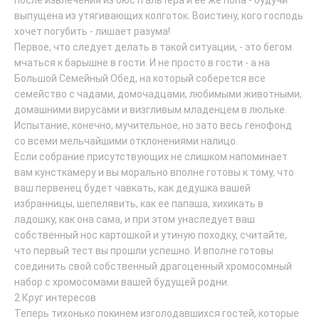
после извлечения из бюстгальтера и ее же попа - будучи
выпущена из утягивающих колготок. Воистину, кого господь
хочет погубить - лишает разума!
Первое, что следует делать в такой ситуации, - это бегом
мчаться к барышне в гости. И не просто в гости - а на
Большой Семейный Обед, на который соберется все
семейство с чадами, домочадцами, любимыми животными,
домашними вирусами и визгливым младенцем в люльке.
Испытание, конечно, мучительное, но зато весь генофонд
со всеми мельчайшими отклонениями налицо.
Если собрание присутствующих не слишком напоминает
вам кунсткамеру и вы морально вполне готовы к тому, что
ваш первенец будет чавкать, как дедушка вашей
избранницы, шепелявить, как ее папаша, хихикать в
ладошку, как она сама, и при этом унаследует ваш
собственный нос картошкой и утиную походку, считайте,
что первый тест вы прошли успешно. И вполне готовы
соединить свой собственный драгоценный хромосомный
набор с хромосомами вашей будущей родни.
2 Круг интересов
Теперь тихонько покинем изголодавшихся гостей, которые