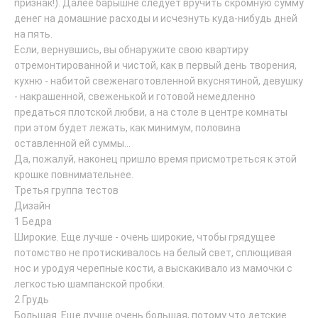
признак!). Далее барышне следует вручить скромную сумму
денег на домашние расходы и исчезнуть куда-нибудь дней
на пять.
Если, вернувшись, вы обнаружите свою квартиру
отремонтированной и чистой, как в первый день творения,
кухню - набитой свеженаготовленной вкуснятиной, девушку
- накрашенной, свеженькой и готовой немедленно
предаться плотской любви, а на столе в центре комнаты
при этом будет лежать, как минимум, половина
оставленной ей суммы...
Да, пожалуй, наконец пришло время присмотреться к этой
крошке повнимательнее.
Третья группа тестов
Дизайн
1 Бедра
Широкие. Еще лучше - очень широкие, чтобы грядущее
потомство не протискивалось на белый свет, сплющивая
нос и уродуя черепные кости, а выскакивало из мамочки с
легкостью шампанской пробки.
2 Грудь
Большая. Еще лучше очень большая, потому что детские