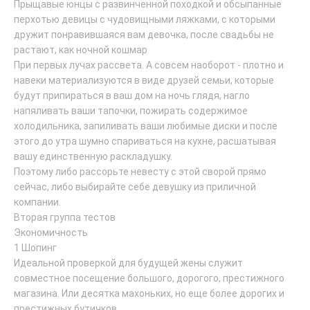
Прыщавые юнцы с развинченной походкой и обсыпанные
перхотью девицы с чудовищными ляжками, с которыми
дружит понравившаяся вам девочка, после свадьбы не
растают, как ночной кошмар
При первых лучах рассвета. А совсем наоборот - плотно и
навеки материализуются в виде друзей семьи, которые
будут припираться в ваш дом на ночь глядя, нагло
напяливать ваши тапочки, пожирать содержимое
холодильника, запиливать ваши любимые диски и после
этого до утра шумно спариваться на кухне, расшатывая
вашу единственную раскладушку.
Поэтому либо рассорьте невесту с этой сворой прямо
сейчас, либо выбирайте себе девушку из приличной
компании.
Вторая группа тестов
Экономичность
1 Шопинг
Идеальной проверкой для будущей жены служит
совместное посещение большого, дорогого, престижного
магазина. Или десятка махоньких, но еще более дорогих и
престижных бутичков.