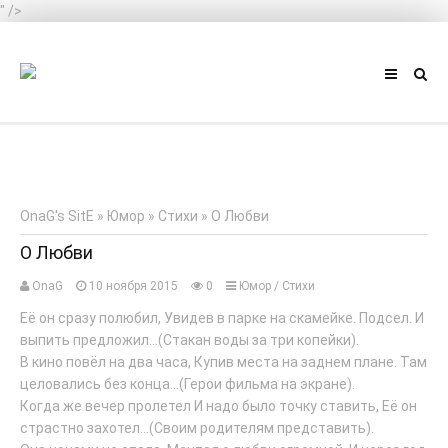
" />
АВТОРИЗАЦИЯ НА САЙТЕ
Чужой компьютер
Забыли пароль?
OnaG's SitE
»
Юмор
»
Стихи
» О Любви
Регистрация
О Любви
ГЛАВНЫЕ СТАТЬИ
OnaG
10 ноября 2015
0
Юмор
/
Стихи
Её он сразу полюбил, Увидев в парке на скамейке. Подсел. И
#
выпить предложил...(Стакан воды за три копейки).
В кино повёл на два часа, Купив места на заднем плане. Там
целовались без конца...(Герои фильма на экране).
КОНТАКТЫ
Когда же вечер пролетел И надо было точку ставить, Её он
страстно захотел...(Своим родителям представить).