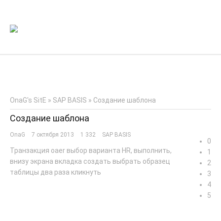
OnaG's SitE
»
SAP BASIS
» Создание шаблона
Создание шаблона
OnaG
7 октября 2013
1 332
SAP BASIS
0
Транзакция oaer выбор варианта HR, выполнить,
1
внизу экрана вкладка создать выбрать образец
2
таблицы два раза кликнуть
3
4
5