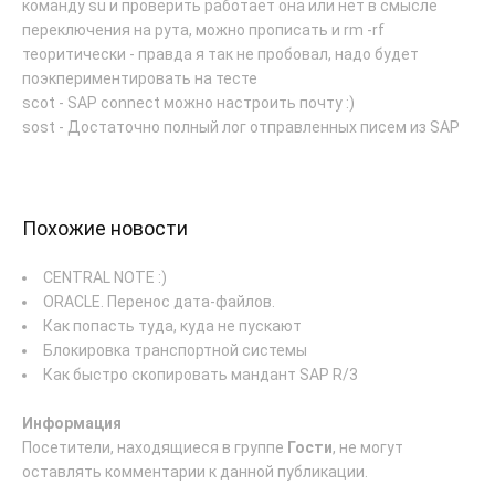
команду su и проверить работает она или нет в смысле
переключения на рута, можно прописать и rm -rf
теоритически - правда я так не пробовал, надо будет
поэкпериментировать на тесте
scot - SAP connect можно настроить почту :)
sost - Достаточно полный лог отправленных писем из SAP
Похожие новости
CENTRAL NOTE :)
ORACLE. Перенос дата-файлов.
Как попасть туда, куда не пускают
Блокировка транспортной системы
Как быстро скопировать мандант SAP R/3
Информация
Посетители, находящиеся в группе
Гости
, не могут
оставлять комментарии к данной публикации.