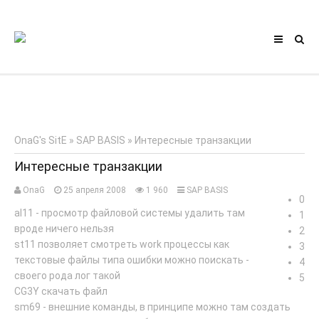
OnaG's SitE
»
SAP BASIS
» Интересные транзакции
Интересные транзакции
OnaG
25 апреля 2008
1 960
SAP BASIS
0
al11 - просмотр файловой системы удалить там
1
вроде ничего нельзя
2
st11 позволяет смотреть work процессы как
3
текстовые файлы типа ошибки можно поискать -
4
своего рода лог такой
5
CG3Y скачать файл
sm69 - внешние команды, в принципе можно там создать